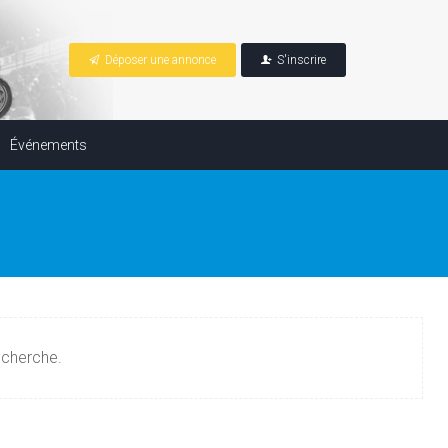
Déposer une annonce
S'inscrire
Événements
echerche.